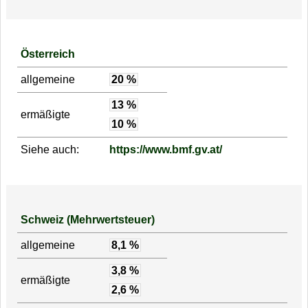
Österreich
allgemeine
20 %
13 %
ermäßigte
10 %
Siehe auch:
https://www.bmf.gv.at/
Schweiz (Mehrwertsteuer)
allgemeine
8,1 %
3,8 %
ermäßigte
2,6 %