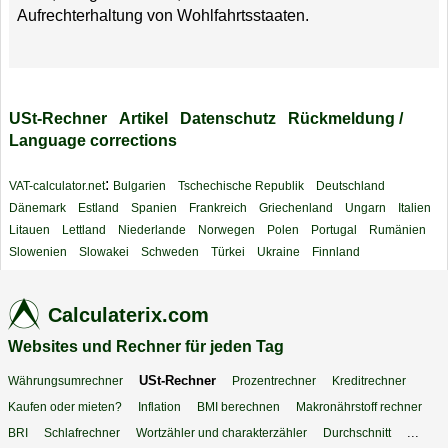
Aufrechterhaltung von Wohlfahrtsstaaten.
USt-Rechner
Artikel
Datenschutz
Rückmeldung /
Language corrections
:
VAT-calculator.net
Bulgarien
Tschechische Republik
Deutschland
Dänemark
Estland
Spanien
Frankreich
Griechenland
Ungarn
Italien
Litauen
Lettland
Niederlande
Norwegen
Polen
Portugal
Rumänien
Slowenien
Slowakei
Schweden
Türkei
Ukraine
Finnland
Calculaterix.com
Websites und Rechner für jeden Tag
USt-Rechner
Währungsumrechner
Prozentrechner
Kreditrechner
Kaufen oder mieten?
Inflation
BMI berechnen
Makronährstoff rechner
...
BRI
Schlafrechner
Wortzähler und charakterzähler
Durchschnitt