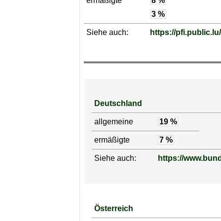
ermäßigte
8 %
3 %
Siehe auch:
https://pfi.public.lu
Deutschland
allgemeine
19 %
ermäßigte
7 %
Siehe auch:
https://www.bund
Österreich