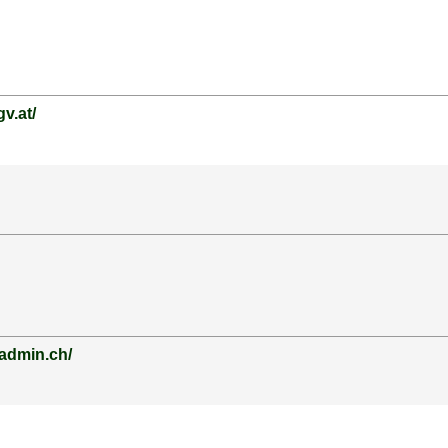
v.at/
.admin.ch/