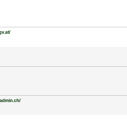
v.at/
.admin.ch/