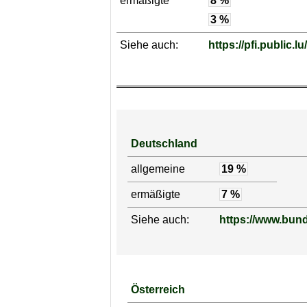
ermäßigte
8 %
3 %
Siehe auch:
https://pfi.public.lu
Deutschland
allgemeine
19 %
ermäßigte
7 %
Siehe auch:
https://www.bund
Österreich