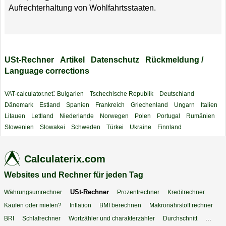
Aufrechterhaltung von Wohlfahrtsstaaten.
USt-Rechner
Artikel
Datenschutz
Rückmeldung /
Language corrections
:
VAT-calculator.net
Bulgarien
Tschechische Republik
Deutschland
Dänemark
Estland
Spanien
Frankreich
Griechenland
Ungarn
Italien
Litauen
Lettland
Niederlande
Norwegen
Polen
Portugal
Rumänien
Slowenien
Slowakei
Schweden
Türkei
Ukraine
Finnland
Calculaterix.com
Websites und Rechner für jeden Tag
USt-Rechner
Währungsumrechner
Prozentrechner
Kreditrechner
Kaufen oder mieten?
Inflation
BMI berechnen
Makronährstoff rechner
...
BRI
Schlafrechner
Wortzähler und charakterzähler
Durchschnitt