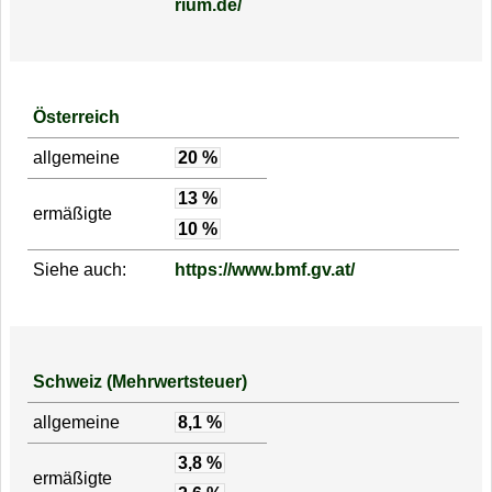
rium.de/
Österreich
allgemeine
20 %
13 %
ermäßigte
10 %
Siehe auch:
https://www.bmf.gv.at/
Schweiz (Mehrwertsteuer)
allgemeine
8,1 %
3,8 %
ermäßigte